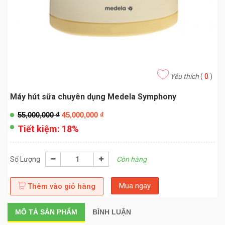
Yêu thích
(
0
)
Máy hút sữa chuyên dụng Medela Symphony
55,000,000
₫
45,000,000
₫
Tiết kiệm:
18%
Số Lượng
Còn hàng
Mua ngay
Thêm vào giỏ hàng
MÔ TẢ
SẢN PHẨM
BÌNH LUẬN