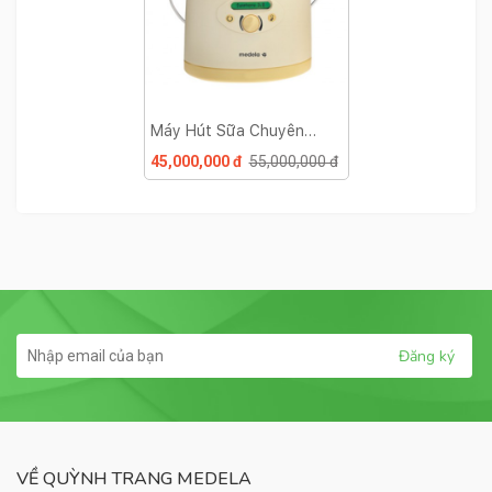
Máy Hút Sữa Chuyên
Dụng Medela Symphony
45,000,000 đ
55,000,000 đ
VỀ QUỲNH TRANG MEDELA