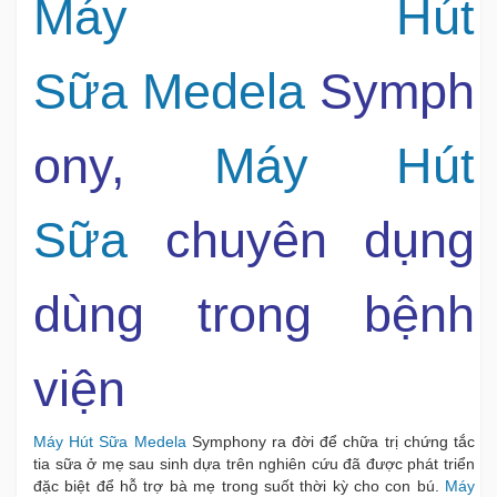
Máy Hút
Sữa
Medela
Symph
ony,
Máy Hút
Sữa
chuyên dụng
dùng trong bệnh
viện
Máy Hút Sữa
Medela
Symphony ra đời để chữa trị chứng tắc
tia sữa ở mẹ sau sinh dựa trên nghiên cứu đã được phát triển
đặc biệt để hỗ trợ bà mẹ trong suốt thời kỳ cho con bú.
Máy