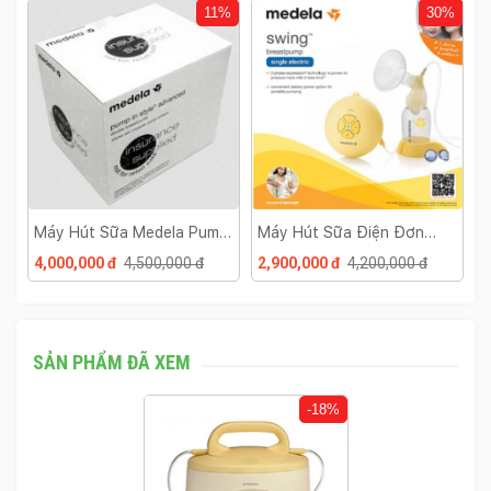
%
11%
30%
Máy Hút Sữa Medela Pump
Máy Hút Sữa Điện Đơn
M
Advance Rút Gọn Thùng
Medela Swing
I
4,000,000 đ
4,500,000 đ
2,900,000 đ
4,200,000 đ
4
Trắng
T
SẢN PHẨM ĐÃ XEM
-18%