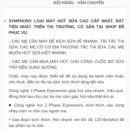
ĐỔI HÀNG - VẬN CHUYỂN
SYMPHONY LOẠI MÁY HÚT SỮA CAO CẤP NHẤT, ĐẮT
TIỀN NHẤT TRÊN THỊ TRƯỜNG, CÓ SẮN TẠI SHOP ĐỂ
PHỤC VỤ:
- CÁC MẸ CẦN MÁY ĐỂ KÍCH SỮA VỀ NHANH, TRỊ TĂC TIA
SỮA, CÁC MẸ CÓ CƠ ĐỊA THƯỜNG TẮC TIA SỮA, CÁC MẸ
MUỐN HÚT SỮA KIỆT NHANH
- CÁC MẸ CẦN MUA MÁY HÚT CHO CÔNG CUỘC BÒ SỮA
TRỞ NÊN SUNG SƯỚNG
Chiếc máy này được thiết kế để sử dụng tại bệnh viện hoặc
cho thuê; điều trị tắc tia sữa; kích thích tăng tiết sữa.
Công nghệ 2 Phase Expression giúp hút sữa nhanh, hiệu quả,
đồng thời tạo cho các bà mẹ cảm giác hút sữa thật êm ái.
■ Công nghệ hút 2 Phase Expression, kích thích vào vùng
nhạy cảm ra sữa của người mẹ.
• Giai đoạn kích thích: Hút nhanh với tốc độ 120 lần/phút để
tạo phản xạ ra sữa.