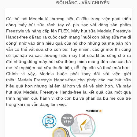
ĐỔI HÀNG - VẬN CHUYỂN
Có thể nói Medela là thương hiệu đi đầu trong việc phát triển
dòng máy hút sữa rảnh tay có pin sạc với dòng sản phẩm
Freestyle và nâng cấp lên FLEX. Máy hút sữa Medela Freestyle
Hands-free đã tạo ra cuộc cách mạng “nuôi con bằng sữa mẹ di
dộng” nhờ vào tính hiệu quả của nó cho những bà mẹ bận rộn
vẫn có thể vắt sữa cho con bú. Tuy nhiên, các gì mới thì cũng
sẽ lạc hậu và các thương hiệu máy hút sữa khác cũng cho ra
đời những dòng máy hút sữa thông minh mang đến cho các bà
mẹ trải nghiệm hút sữa thuận tiện, dễ tiếp cận và thoải mái hơn.
Chính vì vậy, Medela buộc phải thay đổi với việc giới
thiệu Medela Freestyle Hands-free cho phép các mẹ hút sữa
hiệu quả hơn nhưng lại êm ái hơn và dễ vệ sinh hơn. Và máy
hút sữa Medela Freestyle Hands-free là kết quả của một quá
trình nghiên cứu hành vi cho con bú và phản xạ bú mẹ của trẻ
trong khi mẹ vẫn đang làm việc