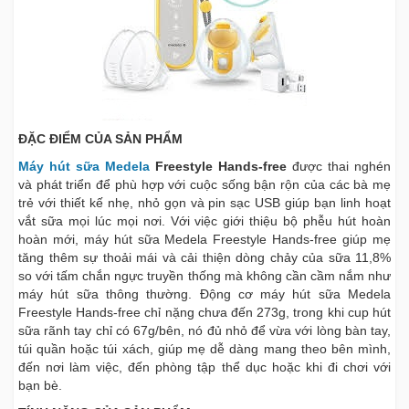
ĐẶC ĐIỂM CỦA SẢN PHẨM
Máy hút sữa Medela
Freestyle Hands-free
được thai nghén
và phát triển để phù hợp với cuộc sống bận rộn của các bà mẹ
trẻ với thiết kế nhẹ, nhỏ gọn và pin sạc USB giúp bạn linh hoạt
vắt sữa mọi lúc mọi nơi. Với việc giới thiệu bộ phễu hút hoàn
hoàn mới, máy hút sữa Medela Freestyle Hands-free giúp mẹ
tăng thêm sự thoải mái và cải thiện dòng chảy của sữa 11,8%
so với tấm chắn ngực truyền thống mà không cần cầm nắm như
máy hút sữa thông thường. Động cơ máy hút sữa Medela
Freestyle Hands-free chỉ nặng chưa đến 273g, trong khi cup hút
sữa rãnh tay chỉ có 67g/bên, nó đủ nhỏ để vừa với lòng bàn tay,
túi quần hoặc túi xách, giúp mẹ dễ dàng mang theo bên mình,
đến nơi làm việc, đến phòng tập thể dục hoặc khi đi chơi với
bạn bè.