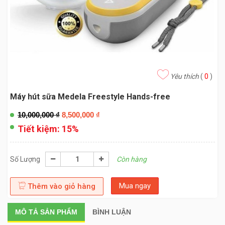
Yêu thích
(
0
)
Máy hút sữa Medela Freestyle Hands-free
10,000,000
₫
8,500,000
₫
Tiết kiệm:
15%
Số Lượng
Còn hàng
Mua ngay
Thêm vào giỏ hàng
MÔ TẢ
SẢN PHẨM
BÌNH LUẬN