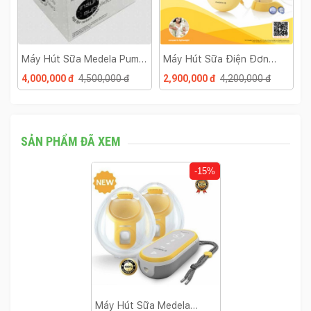
Máy Hút Sữa Medela Pump
Máy Hút Sữa Điện Đơn
M
Advance Rút Gọn Thùng
Medela Swing
I
4,000,000 đ
4,500,000 đ
2,900,000 đ
4,200,000 đ
4
Trắng
T
SẢN PHẨM ĐÃ XEM
-15%
Máy Hút Sữa Medela