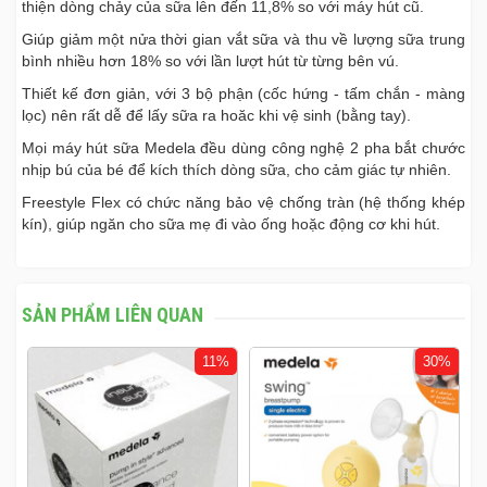
thiện dòng chảy của sữa lên đến 11,8% so với máy hút cũ.
Giúp giảm một nửa thời gian vắt sữa và thu về lượng sữa trung
bình nhiều hơn 18% so với lần lượt hút từ từng bên vú.
Thiết kế đơn giản, với 3 bộ phận (cốc hứng - tấm chắn - màng
lọc) nên rất dễ để lấy sữa ra hoăc khi vệ sinh (bằng tay).
Mọi máy hút sữa Medela đều dùng công nghệ 2 pha bắt chước
nhịp bú của bé để kích thích dòng sữa, cho cảm giác tự nhiên.
Freestyle Flex có chức năng bảo vệ chống tràn (hệ thống khép
kín), giúp ngăn cho sữa mẹ đi vào ống hoặc động cơ khi hút.
SẢN PHẨM LIÊN QUAN
%
11%
30%