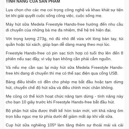
TÍNH NĂNG CỦA SẢN PHẨM
Lựa chọn cho các mẹ coi trọng công nghệ và khao khát sự tiện
lợi khi giải quyết cuộc sống công việc, cuộc sống mẹ.
Máy hút sữa Medela Freestyle Hands-free hướng đến nhu cầu
di chuyển của những bà mẹ đa nhiệm, thế hệ trẻ hiện đại.
Với trọng lượng 273g, nó đủ nhỏ để vừa với lòng bàn tay, túi
quần hoặc túi xách, giúp bạn dễ dàng mang theo mọi lúc.
Freestyle Hands-free có pin sạc tích hợp có tuổi thọ lên đến 8
phiên nếu sạc đầy, vì vậy bạn không cần phải cắm nguồn.
Và nếu mẹ cần sạc lại máy hút sữa Medela Freestyle Hands-
free khi đang di chuyển thì mẹ có thể sạc điện qua cổng USB.
Bảng điều khiển có đền cho phép mẹ bắt đầu hoặc tạm dừng
hút, chuyển chế độ hút sữa và điều chỉnh mức chân không.
Mẹ cũng có thể kích hoạt chức năng tạm dừng - tính năng này
cho bạn 10 giây trước khi Freestyle Hands-free bắt đầu hút.
Bộ phận hút sữa được thiết kế hòn toàn mới, với khả năng ôm
trọn bầu ngục mẹ từ phía dưới để giảm mất áp khi vắt sữa.
Cup hút sữa nghiêng 105º làm tăng thêm sự thoải mái và cải